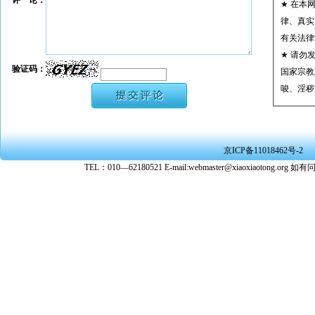
评 论：
★ 在本
律、真实
有关法律
★ 请勿
验证码：
国家宗教
唆、淫秽
★ 承担
或刑事法
★ 在本
京ICP备11018462号-2
转载、引
TEL：010—62180521 E-mail:webmaster@xiaoxiaoto
★ 参与
款。