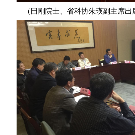
（田刚院士、省科协朱瑛副主席出