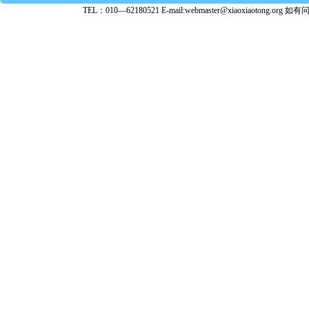
TEL：010—62180521 E-mail:webmaster@xiaoxiaoto
★ 参与
款。