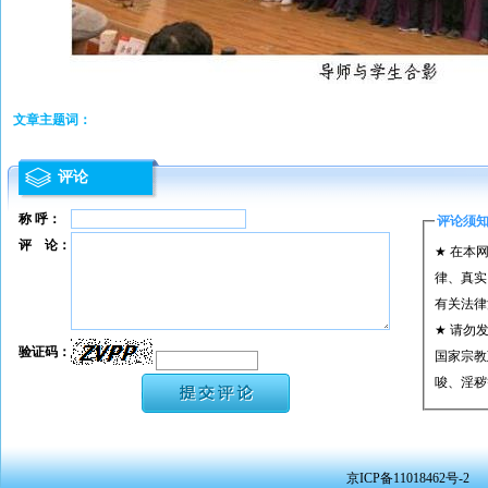
文章主题词：
评论
称 呼：
评论须
评 论：
★ 在本
律、真实
有关法律
★ 请勿
验证码：
国家宗教
唆、淫秽
★ 承担
或刑事法
★ 在本
京ICP备11018462号-2
转载、引