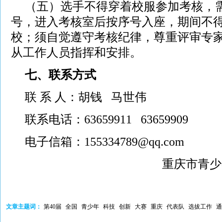
（五）选手不得穿着校服参加考核，
号，进入考核室后按序号入座，期间不
校；须自觉遵守考核纪律，尊重评审专
从工作人员指挥和安排。
七、联系方式
联 系 人：胡钱 马世伟
联系电话：63659911 63659909
电子信箱：155334789@qq.com
重庆市青少
文章主题词：
第40届
全国
青少年
科技
创新
大赛
重庆
代表队
选拔工作
通