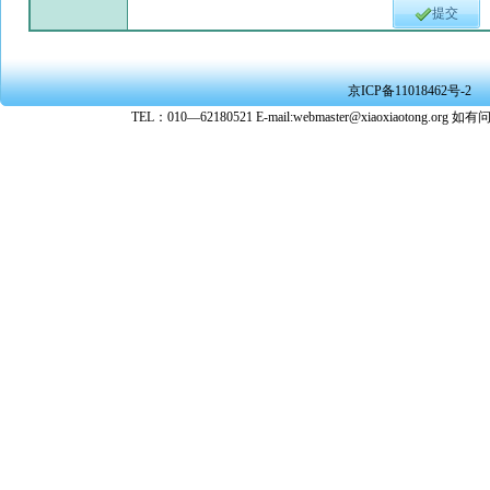
提交
京ICP备11018462号-2
TEL：010—62180521 E-mail:webmaster@xiaoxiaoto