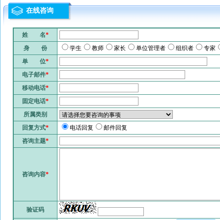
在线咨询
姓 名
*
身 份
学生
教师
家长
单位管理者
组织者
专家
单 位
*
电子邮件
*
移动电话
*
固定电话
*
所属类别
回复方式
*
电话回复
邮件回复
咨询主题
*
咨询内容
*
验证码