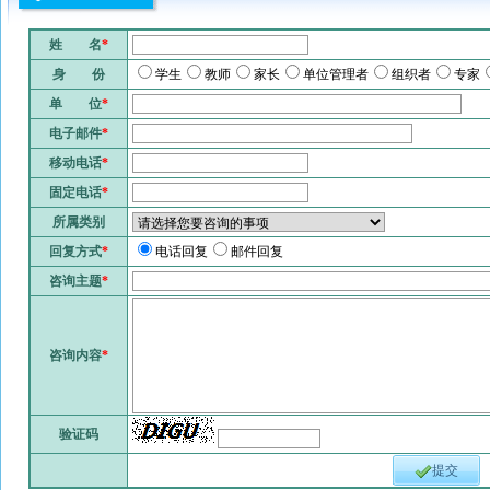
姓 名
*
身 份
学生
教师
家长
单位管理者
组织者
专家
单 位
*
电子邮件
*
移动电话
*
固定电话
*
所属类别
回复方式
*
电话回复
邮件回复
咨询主题
*
咨询内容
*
验证码
提交