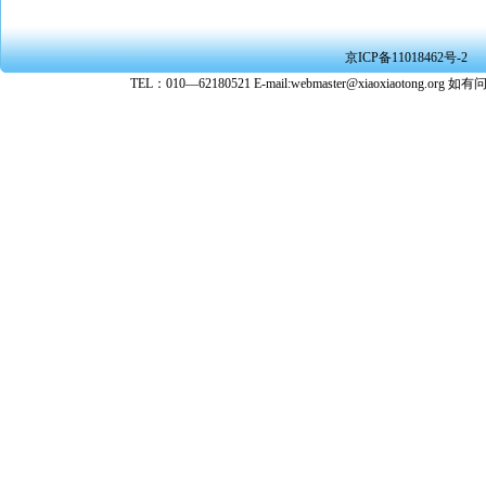
京ICP备11018462号-2
TEL：010—62180521 E-mail:webmaster@xiaoxiaoto