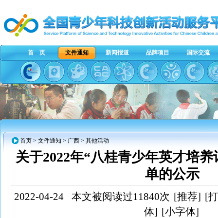
首 页
文件通知
新闻报道
品牌项目
国际交流
首页
>
文件通知
>
广西
> 其他活动
关于2022年“八桂青少年英才培
单的公示
2022-04-24
本文被阅读过11840次
[推荐]
[
体]
[小字体]