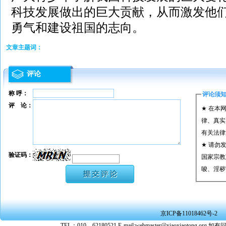
科技发展做出的巨大贡献，从而激发他
勇气和建设祖国的志向。
文章主题词：
评论
称 呼：
评论须
评 论：
★ 在本
律、真实
有关法律
★ 请勿
验证码：
国家宗教
唆、淫秽
★ 承担
或刑事法
★ 在本
京ICP备11018462号-2
转载、引
TEL：010—62180521 E-mail:webmaster@xiaoxiaoto