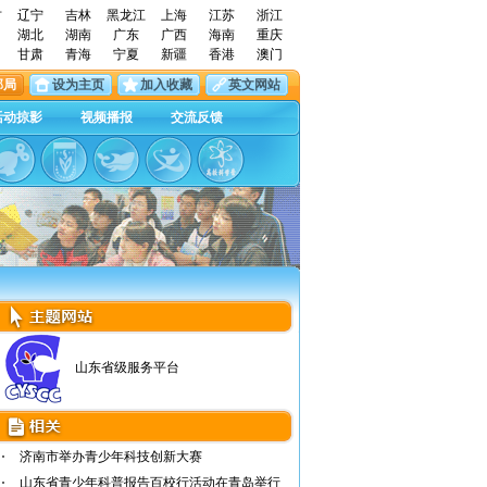
古
辽宁
吉林
黑龙江
上海
江苏
浙江
湖北
湖南
广东
广西
海南
重庆
甘肃
青海
宁夏
新疆
香港
澳门
邮局
设为主页
加入收藏
英文网站
活动掠影
视频播报
交流反馈
山东省级服务平台
济南市举办青少年科技创新大赛
山东省青少年科普报告百校行活动在青岛举行