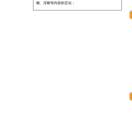
唆、淫秽等内容的言论；
★ 承担一切因您的行为而直接或间接导致的民事
或刑事法律责任；
★ 在本网发表的言论，本网有权在网站内保留、
转载、引用或者删除；
★ 参与评论，即表明您已经阅读并接受上述条
款。