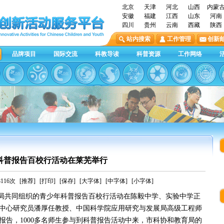
北京
天津
河北
山西
内蒙
安徽
福建
江西
山东
河南
四川
贵州
云南
西藏
陕西
站内搜索
工作管理
创新
品牌项目
国际交流
科教导读
科普资源
工作网络
科普报告百校行活动在莱芜举行
116次
[推荐]
[打印]
[保存]
[大字体]
[中字体]
[小字体]
局共同组织的青少年科普报告百校行活动在陈毅中学、实验中学正
中心研究员潘厚任教授、中国科学院应用研究与发展局高级工程师
报告，
1000多名师生参与到科普报告活动中来，市科协和教育局的