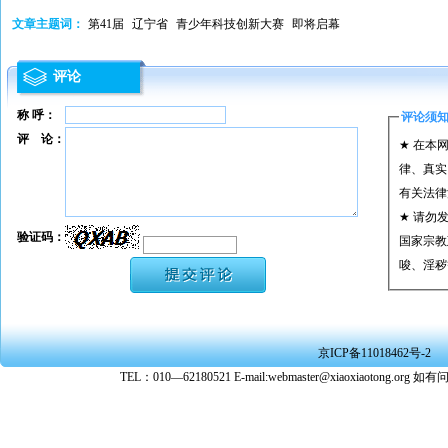
文章主题词：
第41届
辽宁省
青少年科技创新大赛
即将启幕
评论
称 呼：
评论须
评 论：
★ 在本
律、真实
有关法律
★ 请勿
验证码：
国家宗教
唆、淫秽
★ 承担
或刑事法
★ 在本
京ICP备11018462号-2
转载、引
TEL：010—62180521 E-mail:webmaster@xiaoxiaoto
★ 参与
款。