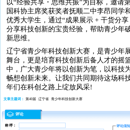
以“经验共享・思维共振”为目标，邀请第
国科协主席奖获奖者抚顺二中李昂同学
优秀大学生，通过“成果展示 + 干货分享
分享科技创新的宝贵经验，帮助青少年
新思维。
辽宁省青少年科技创新大赛，是青少年
舞台，更是培育科技创新后备人才的摇
中，广大青少年将以创新为笔，以科技
畅想创新未来。让我们共同期待这场科
年们在科创之路上绽放风采!
文章主题词：
第40届
辽宁省
青少年科技创新大赛
评论
称 呼：
评论须