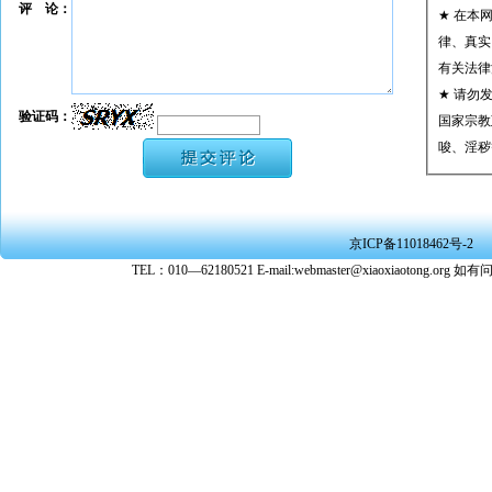
评 论：
★ 在本
律、真实
有关法律
★ 请勿
验证码：
国家宗教
唆、淫秽
★ 承担
或刑事法
★ 在本
京ICP备11018462号-2
转载、引
TEL：010—62180521 E-mail:webmaster@xiaoxiaoto
★ 参与
款。