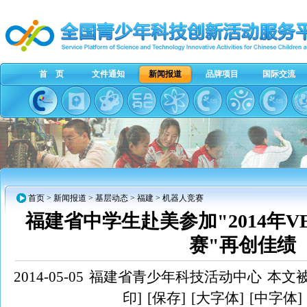
首 页
文件通知
新闻报道
品牌项目
国际交流
首页
>
新闻报道
>
基层动态
>
福建
> 机器人竞赛
福建省中学生赴美参加"2014年
赛"再创佳绩
2014-05-05
福建省青少年科技活动中心
本文被
印]
[保存]
[大字体]
[中字体]