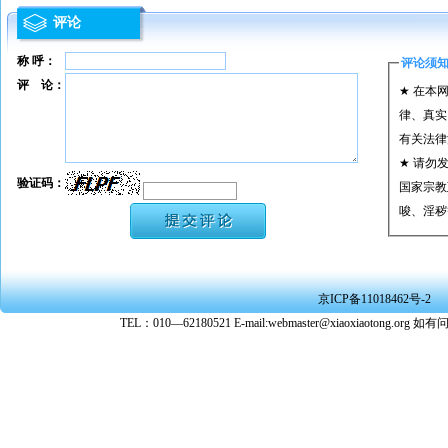
评论
称 呼：
评论须
评 论：
★ 在本
律、真实
有关法律
★ 请勿
验证码：
国家宗教
唆、淫秽
★ 承担
或刑事法
★ 在本
京ICP备11018462号-2
转载、引
TEL：010—62180521 E-mail:webmaster@xiaoxiaoto
★ 参与
款。