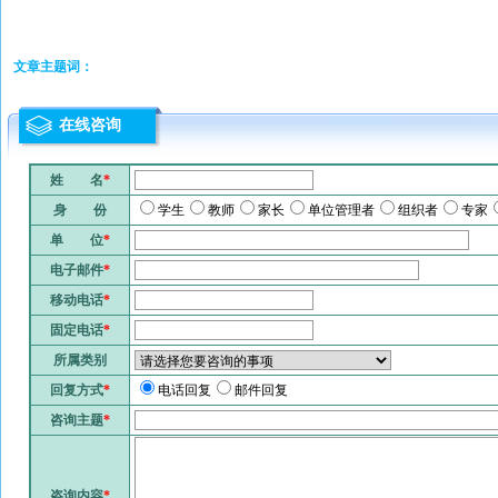
文章主题词：
在线咨询
姓 名
*
身 份
学生
教师
家长
单位管理者
组织者
专家
单 位
*
电子邮件
*
移动电话
*
固定电话
*
所属类别
回复方式
*
电话回复
邮件回复
咨询主题
*
咨询内容
*