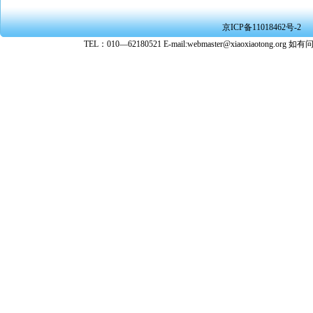
京ICP备11018462号-2
TEL：010—62180521 E-mail:webmaster@xiaoxiaoto