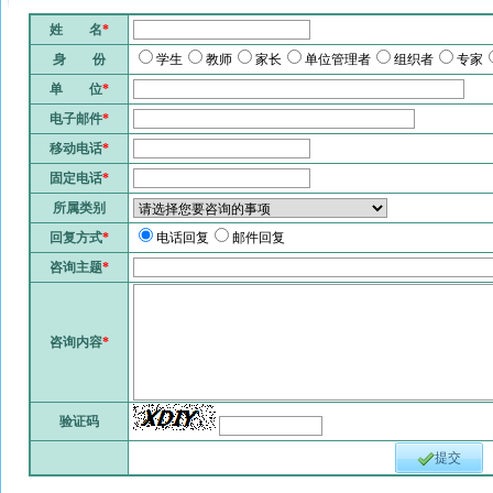
姓 名
*
身 份
学生
教师
家长
单位管理者
组织者
专家
单 位
*
电子邮件
*
移动电话
*
固定电话
*
所属类别
回复方式
*
电话回复
邮件回复
咨询主题
*
咨询内容
*
验证码
提交