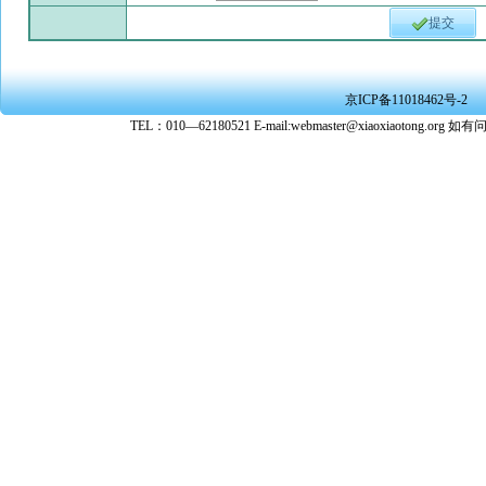
提交
京ICP备11018462号-2
TEL：010—62180521 E-mail:webmaster@xiaoxiaoto