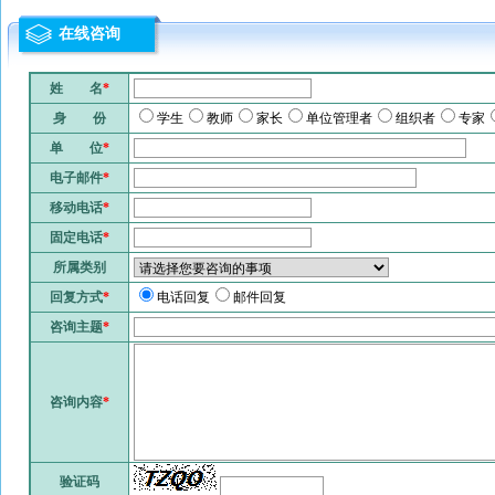
在线咨询
姓 名
*
身 份
学生
教师
家长
单位管理者
组织者
专家
单 位
*
电子邮件
*
移动电话
*
固定电话
*
所属类别
回复方式
*
电话回复
邮件回复
咨询主题
*
咨询内容
*
验证码