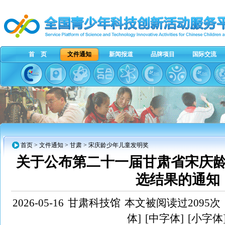
首 页
文件通知
新闻报道
品牌项目
国际交流
首页
>
文件通知
>
甘肃
> 宋庆龄少年儿童发明奖
关于公布第二十一届甘肃省宋庆
选结果的通知
2026-05-16
甘肃科技馆
本文被阅读过2095次
体]
[中字体]
[小字体