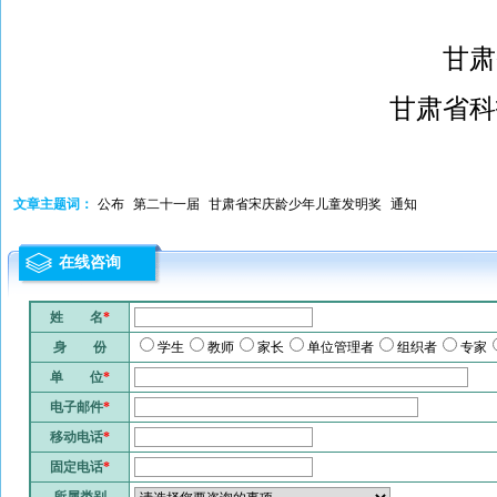
甘肃
甘肃省科
文章主题词：
公布
第二十一届
甘肃省宋庆龄少年儿童发明奖
通知
在线咨询
姓 名
*
身 份
学生
教师
家长
单位管理者
组织者
专家
单 位
*
电子邮件
*
移动电话
*
固定电话
*