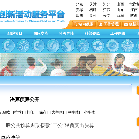
北京
天津
河北
山西
内蒙
安徽
福建
江西
山东
河南
四川
贵州
云南
西藏
陕西
站内搜索
工作管理
创新
品牌项目
国际交流
科教导读
科普资源
工作网络
决算预算公开
160次
[推荐]
[打印]
[保存]
[大字体]
[中字体]
[小字体]
度一般公共预算财政拨款“三公”经费支出决算
度单位决算