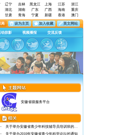
古
辽宁
吉林
黑龙江
上海
江苏
浙江
湖北
湖南
广东
广西
海南
重庆
甘肃
青海
宁夏
新疆
香港
澳门
邮局
设为主页
加入收藏
英文网站
活动掠影
视频播报
交流反馈
安徽省级服务平台
关于举办安徽省青少年科技辅导员培训班的通知
关于举办2010年安徽省青少年科学论坛的通知