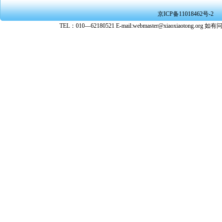
京ICP备11018462号-2
TEL：010—62180521 E-mail:webmaster@xiaoxiaoto