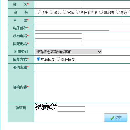
姓 名
*
身 份
学生
教师
家长
单位管理者
组织者
专家
单 位
*
电子邮件
*
移动电话
*
固定电话
*
所属类别
回复方式
*
电话回复
邮件回复
咨询主题
*
咨询内容
*
验证码
提交