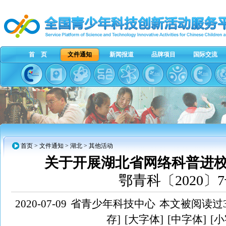
首 页
文件通知
新闻报道
品牌项目
国际交流
首页
>
文件通知
>
湖北
> 其他活动
关于开展湖北省网络科普进
鄂青科〔2020〕
2020-07-09
省青少年科技中心
本文被阅读过3
存]
[大字体]
[中字体]
[小