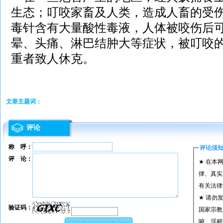
生态；叮咬家畜及人类，造成人畜的受
毒针含有大量酸性毒液，人体被咬伤后
晕、头痛、淋巴结肿大等症状，被叮咬
重者致人休克。
文章主题词：
评论
称 呼：
评论须
评 论：
★ 在本
律、真实
有关法律
★ 请勿
验证码：
国家宗教
唆、淫秽