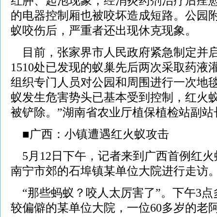
红肿、起泡现象，经消炎药剂治疗后痊
的电器控制厢也被咬坏造成短路。公园
蚁咬伤后，严重者还出现休克现象。
目前，张家界市人民政府紧急制定并启
1510处已发现的蚁巢先后两次采取药液
组织专门人员对公园和周围进行一次地毯
蚁发生危害势头已基本受到控制，红火
被铲除。”湖南省农业厅植保植检站副站
■广西：小镇遭遇红火蚁攻击
5月12日下午，记者来到广西首例红火
南宁市郊的石埠镇某单位大院进行走访
“那些蚂蚁？咬人太厉害了”。下午3点
较偏僻的某单位大院，一位60多岁的老