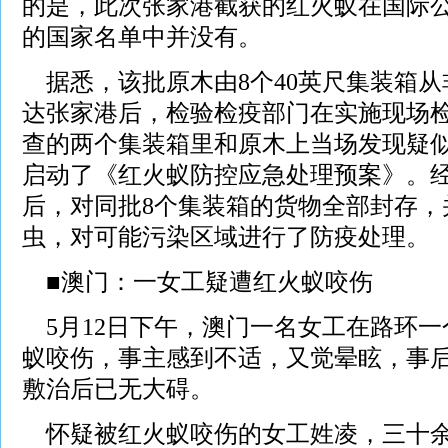
的是，此次张家港截获的红火蚁在国际
的国家名单中并没有。
据悉，该批原木由8个40英尺集装箱从
达张家港后，检验检疫部门在实施现场
查的两个集装箱里和原木上当场发现疑
启动了《红火蚁防控应急处理预案》。
后，对同批8个集装箱的货物全部封存，
虫，对可能污染区域进行了防疫处理。
■澳门：一女工疑遭红火蚁咬伤
5月12日下午，澳门一名女工在路环一
蚁咬伤，事主感到不适，又觉晕眩，事
敷治后已无大碍。
怀疑被红火蚁咬伤的女工姓凌，三十余