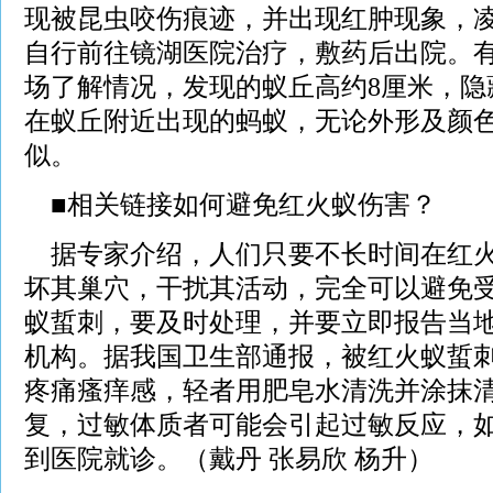
现被昆虫咬伤痕迹，并出现红肿现象，
自行前往镜湖医院治疗，敷药后出院。
场了解情况，发现的蚁丘高约8厘米，隐
在蚁丘附近出现的蚂蚁，无论外形及颜
似。
■相关链接如何避免红火蚁伤害？
据专家介绍，人们只要不长时间在红火
坏其巢穴，干扰其活动，完全可以避免
蚁蜇刺，要及时处理，并要立即报告当
机构。据我国卫生部通报，被红火蚁蜇
疼痛瘙痒感，轻者用肥皂水清洗并涂抹
复，过敏体质者可能会引起过敏反应，
到医院就诊。（戴丹 张易欣 杨升）