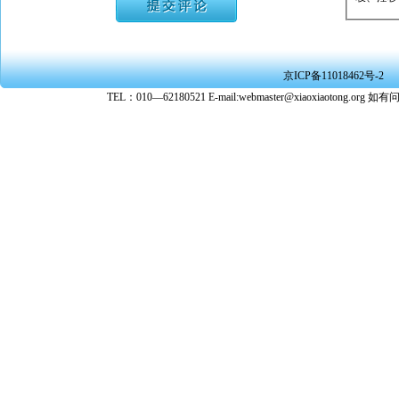
★ 承担
或刑事法
★ 在本
京ICP备11018462号-2
转载、引
TEL：010—62180521 E-mail:webmaster@xiaoxiaoto
★ 参与
款。