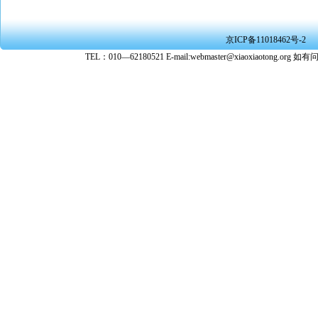
或刑事法
★ 在本
京ICP备11018462号-2
转载、引
TEL：010—62180521 E-mail:webmaster@xiaoxiaoto
★ 参与
款。