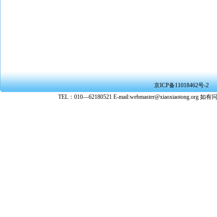
京ICP备11018462号-2
TEL：010—62180521 E-mail:webmaster@xiaoxiaoto