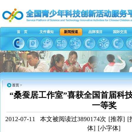
首 页
文件通知
新闻报道
品牌项目
国际交流
首页
>
“桑蚕居工作室”喜获全国首届科
一等奖
2012-07-11
本文被阅读过3890174次
[推荐]
[
体]
[小字体]