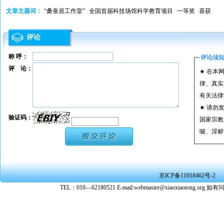
文章主题词：
“桑蚕居工作室”
全国首届科技场馆科学教育项目
一等奖
喜获
评论
称 呼：
评论须
评 论：
★ 在本
律、真实
有关法律
★ 请勿
验证码：
国家宗教
唆、淫秽
★ 承担
或刑事法
★ 在本
京ICP备11018462号-2
转载、引
TEL：010—62180521 E-mail:webmaster@xiaoxiaoto
★ 参与
款。