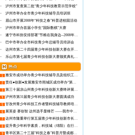
泸州市复查第二批“青少年科技教育示范学校”
泸州市举办全市青少年科技辅导员培训班
眉山市开展2008年“科技之春”科普进校园活动
泸州市举办首届小学生“国际数棋”大赛
遂宁市科协安排部署“节粮在我身边--2008年青…
巴中市举办全市科技青少年总辅导员培训会
达州市第二十四届青少年科技创新大赛在开江县…
乐山市第七届青少年科技创新大赛颁奖典礼隆重…
雅安市成功举办青少年科技辅导员及组织工作者培训会
责任●创新●发展雅安市雨城区成功举办“第一届雨城科技教育论坛”
第三十届凉山州青少年科技创新大赛终评展示会在德昌县隆重举行
泸州市第31届青少年科技创新大赛圆满成功
甘孜州青少年科技工作者暨科技辅导教师培训班在炉霍举办
展英姿 赛创智 达州选手显锋芒 ——我市中小学生征战第十七届四川省青少年机器人 竞赛（普及组）勇夺多个项目冠亚军
达州市隆重举行第五届青少年科技创新市长奖颁奖大会
提升青少年科学素质，科技城（绵阳）在行动！
青羊区第二十三届“科技之春”科普月暨成都市树德实验中学（东区）第八届科技节开幕