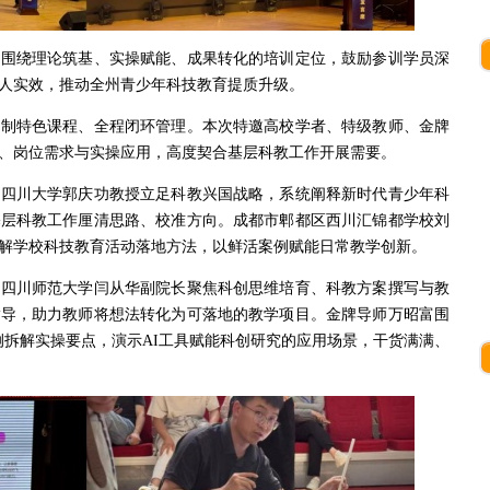
。围绕理论筑基、实操赋能、成果转化的培训定位，鼓励参训学员深
人实效，推动全州青少年科技教育提质升级。
定制特色课程、全程闭环管理。本次特邀高校学者、特级教师、金牌
、岗位需求与实操应用，高度契合基层科教工作开展需要。
。四川大学郭庆功教授立足科教兴国战略，系统阐释新时代青少年科
基层科教工作厘清思路、校准方向。成都市郫都区西川汇锦都学校刘
解学校科技教育活动落地方法，以鲜活案例赋能日常教学创新。
。四川师范大学闫从华副院长聚焦科创思维培育、科教方案撰写与教
指导，助力教师将想法转化为可落地的教学项目。金牌导师万昭富围
例拆解实操要点，演示AI工具赋能科创研究的应用场景，干货满满、