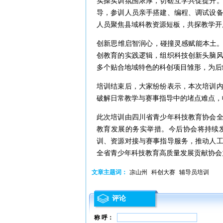
实操实训氛围浓厚，切磋互学共促提升
导，参训人员亲手搭建、编程、调试设
人员聚焦县域科教资源短板，共探教学开
创新思维启智润心，碰撞灵感赋能本土。
创教育的实践逻辑，组织科技创新头脑
多个贴合地域特色的科创项目雏形，为后
培训结束后，大家纷纷表示，本次培训
破解日常教学与赛事指导中的堵点难点，
此次培训由四川省青少年科技教育协会
教育发展的务实举措。今后协会将持续
训、资源对接与赛事指导服务，推动人
全省青少年科技教育高质量发展贡献协会
文章主题词：
凉山州
科创大赛
辅导员培训
评论
称 呼：