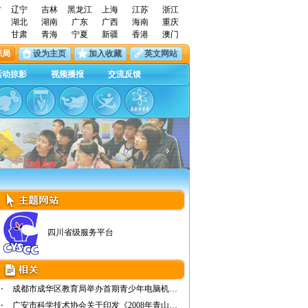
古
辽宁
吉林
黑龙江
上海
江苏
浙江
湖北
湖南
广东
广西
海南
重庆
甘肃
青海
宁夏
新疆
香港
澳门
邮局
设为主页
加入收藏
英文网站
活动掠影
视频播报
交流反馈
四川省级服务平台
成都市成华区教育局举办首期青少年电脑机器人…
广安市科学技术协会关于印发《2008年青山年科…