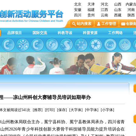
北京
天津
河北
山西
内蒙
安徽
福建
江西
山东
河南
四川
贵州
云南
西藏
陕西
站内搜索
工作管理
创新
品牌项目
国际交流
科教导读
科普资源
工作网络
新程——凉山州科创大赛辅导员培训如期举办
本文被阅读过541次
[推荐]
[打印]
[保存]
[大字体]
[中字体]
[小字体]
科协、凉山州教体局联合主办，冕宁县科协、冕宁县教体局承办，四川省青
山州2026年青少年科技创新大赛骨干科技辅导员能力提升培训会在