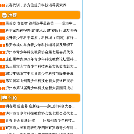
以赛代训，多方位提升科技辅导员素养
展英姿 赛创智 达州选手显锋芒 ——我市中小学生征战第十七届四川省青少年机器人 竞赛（普及组）勇夺多个项目冠亚军
科学家精神报告团“传承2019”资阳行 成功举办
提升青少年科学素质，科技城（绵阳）在行动！
雅安市成功举办青少年科技辅导员及组织工作者培训会
泸州市青少年科技教育协会第七届会员代表大会召开
凉山州举办2021年青少年科技教育论坛暨科技辅导员能力提升培训
第三届宜宾市青少年科技创新市长奖表彰大会隆重举行
2017年德阳市中江县青少年科技节隆重开幕
第32届凉山州青少年科技创新大赛终评展示会圆满举行
泸州市第31届青少年科技创新大赛圆满成功
明赛规 提素养 启新程——凉山州科创大赛辅导员培训如期举办
泸州市青少年科技教育协会第七届会员代表大会召开
青春飞扬 创新启航 ——阿坝州青少年科技创新大赛精彩纷呈
宜宾市人民政府表彰第四届宜宾市青少年科技创新市长奖