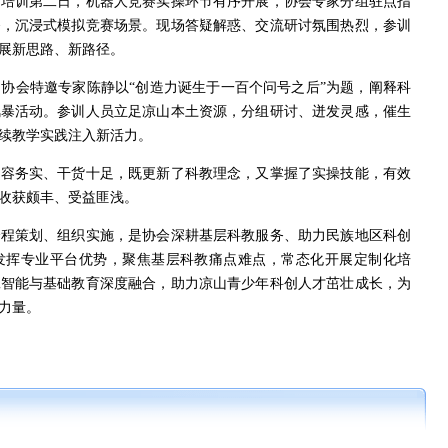
。培训第二日，机器人竞赛实操环节有序开展，协会专家分组驻点指
备，沉浸式模拟竞赛场景。现场答疑解惑、交流研讨氛围热烈，参训
展新思路、新路径。
协会特邀专家陈静以“创造力诞生于一百个问号之后”为题，阐释科
风暴活动。参训人员立足凉山本土资源，分组研讨、迸发灵感，催生
续教学实践注入新活力。
内容务实、干货十足，既更新了科教理念，又掌握了实操技能，有效
收获颇丰、受益匪浅。
全程策划、组织实施，是协会深耕基层科教服务、助力民族地区科创
发挥专业平台优势，聚焦基层科教痛点难点，常态化开展定制化培
工智能与基础教育深度融合，助力凉山青少年科创人才茁壮成长，为
力量。