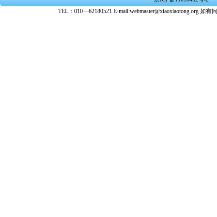
转载、引
TEL：010—62180521 E-mail:webmaster@xiaoxiaoto
★ 参与
款。