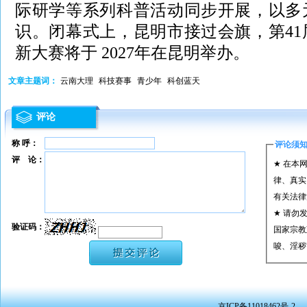
际研学等系列科普活动同步开展，以多
识。闭幕式上，昆明市接过会旗，第4
新大赛将于 2027年在昆明举办。
文章主题词：
云南大理
科技赛事
青少年
科创蓝天
评论
称 呼：
评论须
评 论：
★ 在本
律、真实
有关法律
★ 请勿
验证码：
国家宗教
唆、淫秽
★ 承担
或刑事法
★ 在本
京ICP备11018462号-2