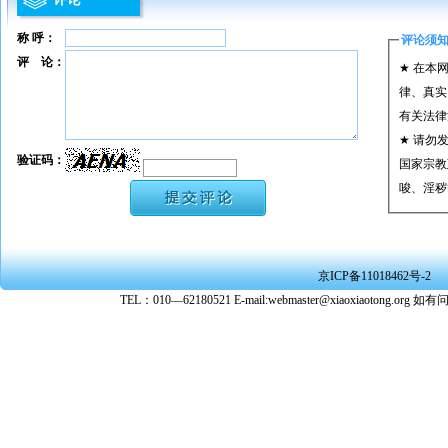
称 呼：
评论须
评 论：
★ 在本
律、真实
有关法律
★ 请勿
验证码：
国家宗教
唆、淫秽
★ 承担
或刑事法
★ 在本
京ICP备11018462号-2
转载、引
TEL：010—62180521 E-mail:webmaster@xiaoxiaoto
★ 参与
款。