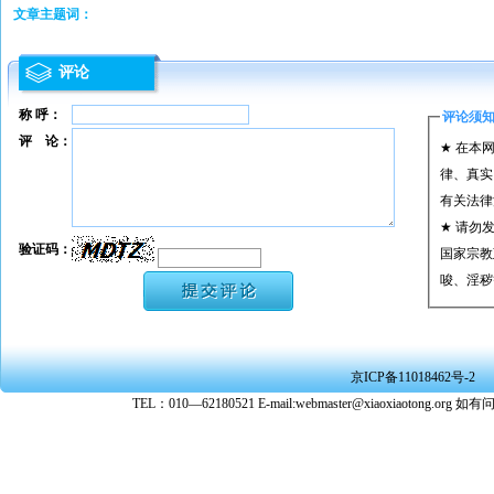
文章主题词：
评论
称 呼：
评论须
评 论：
★ 在本
律、真实
有关法律
★ 请勿
验证码：
国家宗教
唆、淫秽
★ 承担
或刑事法
★ 在本
京ICP备11018462号-2
转载、引
TEL：010—62180521 E-mail:webmaster@xiaoxiaoto
★ 参与
款。