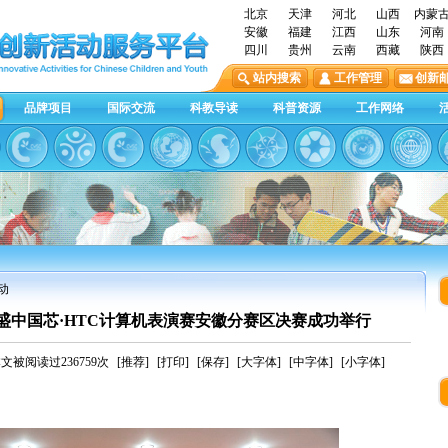
北京
天津
河北
山西
内蒙
安徽
福建
江西
山东
河南
四川
贵州
云南
西藏
陕西
站内搜索
工作管理
创新
品牌项目
国际交流
科教导读
科普资源
工作网络
动
盛中国芯·HTC计算机表演赛安徽分赛区决赛成功举行
文被阅读过236759次
[推荐]
[打印]
[保存]
[大字体]
[中字体]
[小字体]