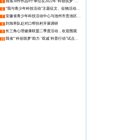
我省38件作品9个单位在2022年“科创筑梦”青少年FAST观测方案征集活动中获奖
“我与青少年科技活动”主题征文、征物活动启动 期待您的参加～
安徽省青少年科技活动中心与池州市贵池区高坦中心学校签订合作共建协议并开展科技教育进乡村学校活动
刘旭率队赴对口帮扶村开展调研
长三角心理健康联盟二季度活动，欢迎围观
我省“‘科创筑梦’助力 ‘双减’科普行动”试点城市数、试点单位数均居全国第三