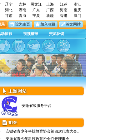
古
辽宁
吉林
黑龙江
上海
江苏
浙江
湖北
湖南
广东
广西
海南
重庆
甘肃
青海
宁夏
新疆
香港
澳门
邮局
设为主页
加入收藏
英文网站
活动掠影
视频播报
交流反馈
安徽省级服务平台
安徽省青少年科技教育协会第四次代表大会召开
安徽省青少年科技教育协会召开理事会