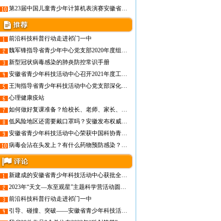
第23届中国儿童青少年计算机表演赛安徽省分赛区组织工作会议召开
前沿科技科普行动走进祁门一中
魏军锋指导省青少年中心党支部2020年度组织生活会
新型冠状病毒感染的肺炎防控常识手册
安徽省青少年科技活动中心召开2021年度工作务虚会
王洵指导省青少年科技活动中心党支部深化“三个以案”警示教育专题组织生活会
心理健康疫站
如何做好复课准备？给校长、老师、家长、学生的建议来了
低风险地区还需要戴口罩吗？安徽发布权威指南
安徽省青少年科技活动中心荣获中国科协青少年科技中心“五星评比”五星奖
病毒会沾在头发上？有什么药物预防感染？40个网友最关心的疫情防控科普问题
新建成的安徽省青少年科技活动中心获批全国青少年科技教育工作者培训与实践基地
2023年“天文—东至观星”主题科学营活动圆满结束
前沿科技科普行动走进祁门一中
引导、碰撞、突破——安徽省青少年科技活动中心启迪而来