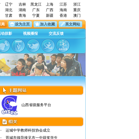
古
辽宁
吉林
黑龙江
上海
江苏
浙江
湖北
湖南
广东
广西
海南
重庆
甘肃
青海
宁夏
新疆
香港
澳门
邮局
设为主页
加入收藏
英文网站
活动掠影
视频播报
交流反馈
山西省级服务平台
运城中学教师科技协会成立
晋城市领导接见市一中获奖学生