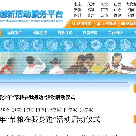
北京
天津
河北
山西
内蒙
安徽
福建
江西
山东
河南
四川
贵州
云南
西藏
陕西
站内搜索
工作管理
创新
品牌项目
国际交流
科教导读
科普资源
工作网络
青少年“节粮在我身边”活动启动仪式
542次
[推荐]
[打印]
[保存]
[大字体]
[中字体]
[小字体]
年
“节粮在我身边”活动启动仪式