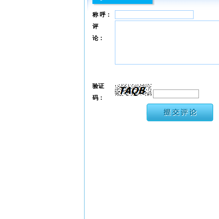
称 呼：
评
论：
验证
码：