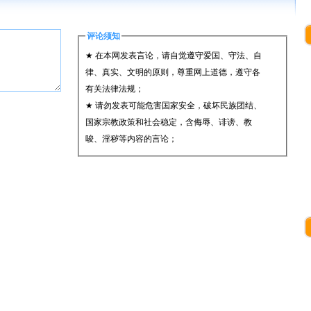
评论须知
★ 在本网发表言论，请自觉遵守爱国、守法、自
律、真实、文明的原则，尊重网上道德，遵守各
有关法律法规；
★ 请勿发表可能危害国家安全，破坏民族团结、
国家宗教政策和社会稳定，含侮辱、诽谤、教
唆、淫秽等内容的言论；
★ 承担一切因您的行为而直接或间接导致的民事
或刑事法律责任；
★ 在本网发表的言论，本网有权在网站内保留、
转载、引用或者删除；
★ 参与评论，即表明您已经阅读并接受上述条
款。