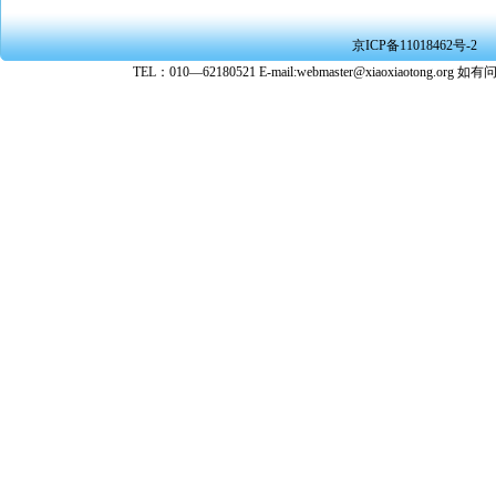
或刑事法
★ 在本
京ICP备11018462号-2
转载、引
TEL：010—62180521 E-mail:webmaster@xiaoxiaoto
★ 参与
款。