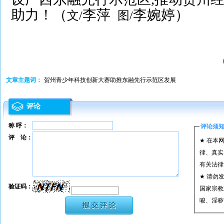
助力！（
李萍
李婉婷）
文/
图/
文章主题词：
贺州青少年科技创新大赛助推东融先行示范区发展
评论
称 呼：
评论须
评 论：
★ 在本
律、真实
有关法律
★ 请勿
验证码：
国家宗教
唆、淫秽
★ 承担