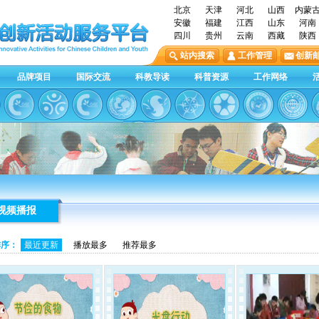
北京
天津
河北
山西
内蒙
安徽
福建
江西
山东
河南
四川
贵州
云南
西藏
陕西
站内搜索
工作管理
创新
品牌项目
国际交流
科教导读
科普资源
工作网络
视频播报
排序：
最近更新
播放最多
推荐最多