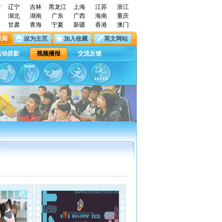
古
辽宁
吉林
黑龙江
上海
江苏
浙江
湖北
湖南
广东
广西
海南
重庆
甘肃
青海
宁夏
新疆
香港
澳门
邮局
设为主页
加入收藏
英文网站
活动掠影
视频播报
交流反馈