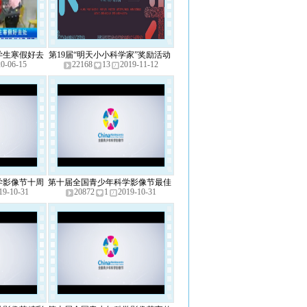
学生寒假好去
第19届“明天小小科学家”奖励活动
0-06-15
22168
13
2019-11-12
频
精彩回顾
学影像节十周
第十届全国青少年科学影像节最佳
19-10-31
20872
1
2019-10-31
频
动画