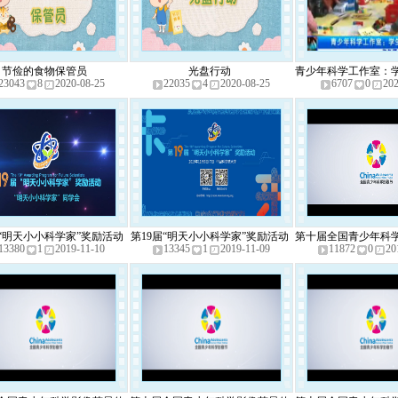
节俭的食物保管员
光盘行动
青少年科学工作室：
23043
8
2020-08-25
22035
4
2020-08-25
6707
0
202
处_腾讯视
届“明天小小科学家”奖励活动
第19届“明天小小科学家”奖励活动
第十届全国青少年科
13380
1
2019-11-10
13345
1
2019-11-09
11872
0
20
同学会
宣传片
年祝福视