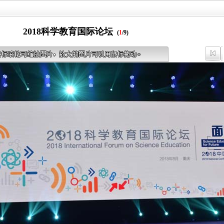
2018科学教育国际论坛
(
1
/
9
)